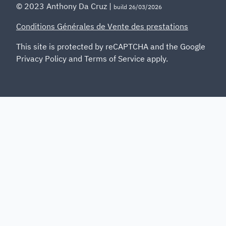
© 2023 Anthony Da Cruz |
build 26/03/2026
Conditions Générales de Vente des prestations
This site is protected by reCAPTCHA and the Google
Privacy Policy
and
Terms of Service
apply.