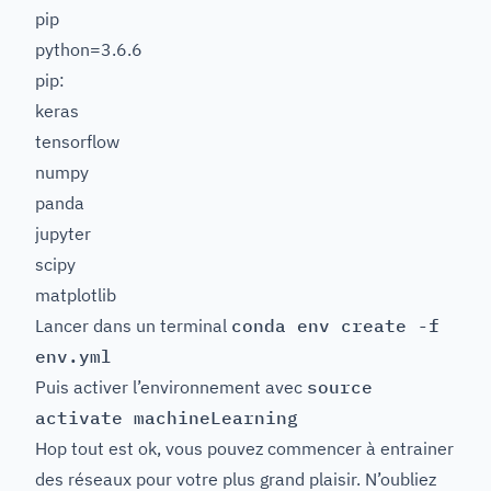
pip
python=3.6.6
pip:
keras
tensorflow
numpy
panda
jupyter
scipy
matplotlib
Lancer dans un terminal
conda env create -f
env.yml
Puis activer l’environnement avec
source
activate machineLearning
Hop tout est ok, vous pouvez commencer à entrainer
des réseaux pour votre plus grand plaisir. N’oubliez